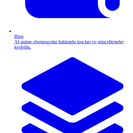
Blog
AI anime oluşturucular hakkında ipuçları ve güncellemeler
keşfedin.