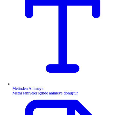
Metinden Animeye
Metni saniyeler içinde animeye dönüştür