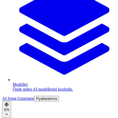
Modeller
Önde gelen AI modellerini keşfedin.
AI Song Generator
Fiyatlandırma
EN