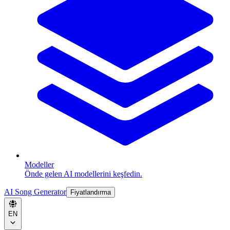
Modeller
Önde gelen AI modellerini keşfedin.
AI Song Generator
Fiyatlandırma
EN