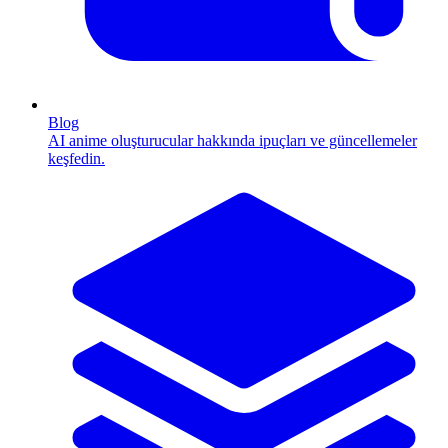
Blog
AI anime oluşturucular hakkında ipuçları ve güncellemeler
keşfedin.