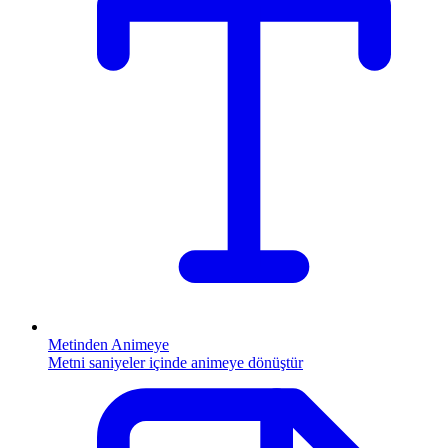
Metinden Animeye
Metni saniyeler içinde animeye dönüştür