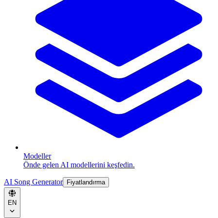
Modeller
Önde gelen AI modellerini keşfedin.
AI Song Generator
Fiyatlandırma
EN