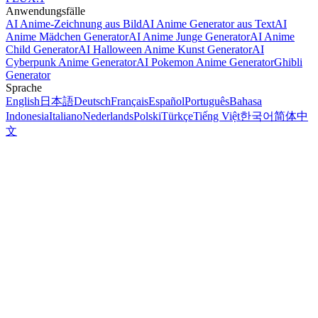
Anwendungsfälle
AI Anime-Zeichnung aus Bild
AI Anime Generator aus Text
AI
Anime Mädchen Generator
AI Anime Junge Generator
AI Anime
Child Generator
AI Halloween Anime Kunst Generator
AI
Cyberpunk Anime Generator
AI Pokemon Anime Generator
Ghibli
Generator
Sprache
English
日本語
Deutsch
Français
Español
Português
Bahasa
Indonesia
Italiano
Nederlands
Polski
Türkçe
Tiếng Việt
한국어
简体中
文