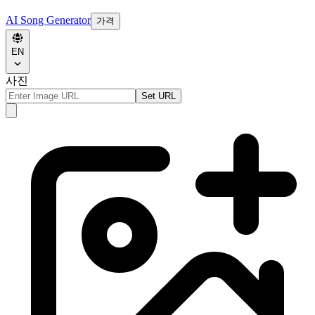
AI Song Generator
가격
EN
사진
Set URL